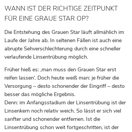
Graue Farbtöne
WANN IST DER RICHTIGE ZEITPUNKT
FÜR EINE GRAUE STAR OP?
Großer Mauszeige
Die Entstehung des Grauen Star läuft allmählich im
Links unterstreich
Laufe der Jahre ab. In seltenen Fällen ist auch eine
abrupte Sehverschlechterung durch eine schneller
Textabstand vergr
verlaufende Linsentrübung möglich.
Textabstand verkle
Früher hieß es: ‚man muss den Grauen Star erst
reifen lassen‘. Doch heute weiß man: je früher die
Zeilenhöhe vergrö
Versorgung – desto schonender der Eingriff – desto
besser das mögliche Ergebnis.
Zeilenhöhe verklei
Denn: im Anfangsstadium der Linsentrübung ist der
Linsenkern noch relativ weich. So lässt er sich viel
sanfter und schonender entfernen. Ist die
Linsentrübung schon weit fortgeschritten, ist der