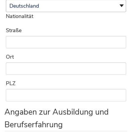
Schrift verkleinern
Nationalität
Kontrast
Straße
Lesehilfe
Graue Farbtöne
Ort
Großer Mauszeige
Links unterstreich
PLZ
Textabstand vergr
Angaben zur Ausbildung und
Textabstand verkle
Berufserfahrung
Zeilenhöhe vergrö