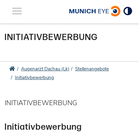
Toggle
navigation
INITIATIVBEWERBUNG
Augenarzt Dachau (Lk)
Stellenangebote
Augenarzt
Initiativbewerbung
Lk
Dachau
INITIATIVBEWERBUNG
Initiativbewerbung